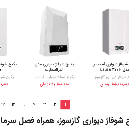
شوفاژ دیواری آماتیس
پکیج شوفاژ دیواری مدل
پکیج شوفاژ
دل Laura 300 F
الترااسمارت
مد
 شوفاژ دیواری گازسوز
پکیج شوفاژ دیواری گازسوز
پکیج شوفا
85,000,00
تومان
97,800,000
تومان
0,000
13
12
…
4
3
2
1
 شوفاژ دیواری گازسوز، همراه فصل سرما