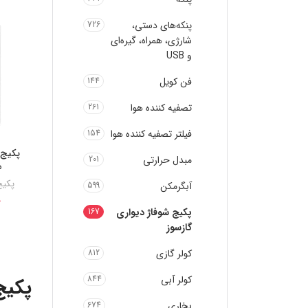
پنکه‌های دستی،
726
شارژی، همراه، گیره‌ای
و USB
فن کویل
144
تصفیه کننده هوا
261
فیلتر تصفیه کننده هوا
154
پکیج 
مبدل حرارتی
201
م
پکیج
آبگرمکن
599
0
پکیج شوفاژ دیواری
167
گازسوز
کولر گازی
812
کولر آبی
844
پکیج
بخاری
674