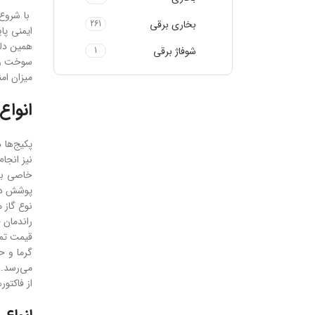
با شروع 
بخاری برقی
261
ایمنی پا
همین دلی
شوفاژ برقی
1
سوخت و ا
میزان ام
انواع پکی
پکیج‌ها 
نیز انجا
پوشش دهن
نوع گاز م
راندمان 
می‌رسد.
از فاکتو