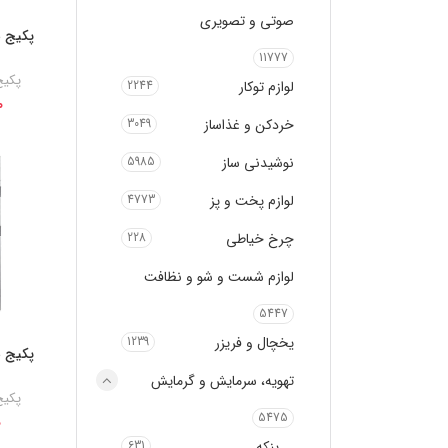
صوتی و تصویری
پکیج ش
11777
پکیج
لوازم توکار
2244
0
خردکن و غذاساز
3049
نوشیدنی ساز
5985
لوازم پخت و پز
4773
چرخ خیاطی
228
لوازم شست و شو و نظافت
5447
یخچال و فریزر
1239
پکیج ش
تهویه، سرمایش و گرمایش
پکیج
5475
0
پنکه
631