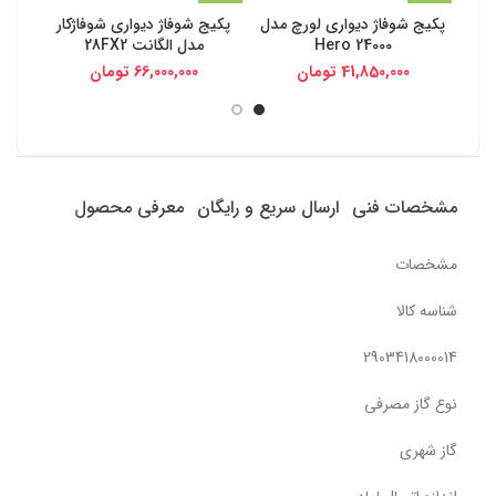
پکیج شوفاژ دیواری لورچ مدل
پکیج شوفاژ دیواری شوفاژکار
پکی
Hero 24000
مدل الگانت 28FX2
24000
41,850,000
تومان
66,000,000
تومان
مشخصات فنی
ارسال سریع و رایگان
معرفی محصول
مشخصات
شناسه کالا
2903418000014
نوع گاز مصرفی
گاز شهری