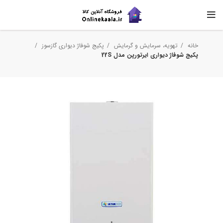
خانه
تهویه، سرمایش و گرمایش
پکیج شوفاژ دیواری گازسوز
پکیج شوفاژ دیواری ایرتورپن مدل 22S