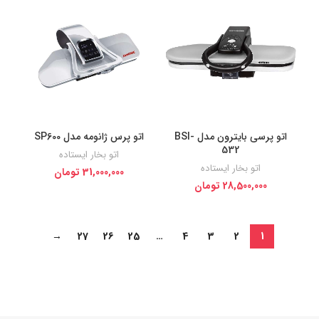
اتو پرسی بایترون مدل BSI-
اتو پرس ژانومه مدل SP600
532
اتو بخار ایستاده
اتو بخار ایستاده
31,000,000
تومان
28,500,000
تومان
→
27
26
25
…
4
3
2
1