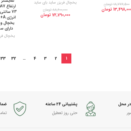
نمایشگر 
یخچال فریزر ساید بای ساید
18,776,500
تومان
13,498,00
تومان
88,600,000
تومان
73 سانت
72,790,000
تومان
دارای س
یخچال فری
33
32
…
4
3
2
1
در محل
پشتیبانی 24 ساعته
ضما
ور
حتی روز تعطیل
تمام