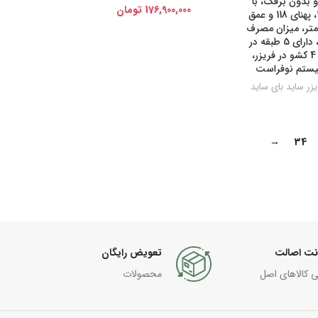
و بدون برفک، با
176,900,000
تومان
ارتفاع 187، پهنای 118 و عمق
ی‌متر، میزان مصرف
انرژی A+، دارای 5 طبقه در
یخچال و 4 کشو در فریزر،
یستم نوفراست
زر ساید بای ساید
→
34
نت اصالت
تعویض رایگان
ی کالاهای اصل
محصولات