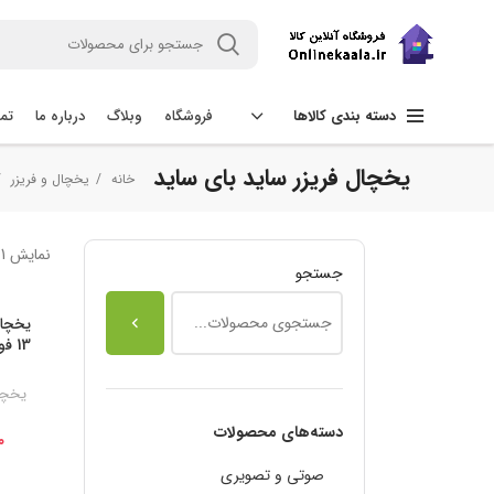
فروشگاه
وبلاگ
درباره ما
تما
دسته بندی کالاها
یخچال فریزر ساید بای ساید
خانه
یخچال و فریزر
نمایش 1–12 از 407 نتیجه
جستجو
یخچال
-24%
یخچال
دسته‌های محصولات
0
صوتی و تصویری