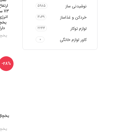
نوشیدنی ساز
5985
73 
خردکن و غذاساز
3049
دار
لوازم توکار
2244
یخچال
کاور لوازم خانگی
0
-28%
یخچال