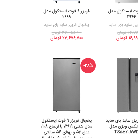
زر 6 فوت ایستکول مدل
فریزر 9 فوت ایستکول مدل
2999
2946
زر ساید بای ساید
یخچال فریزر ساید بای ساید
24,89
تومان
33,255,900
تومان
16,99
تومان
23,676,700
تومان
-28%
یزر ساید بای ساید
یخچال فریزر 9 فوت ایستکول
 ایکس ویژن مدل
مدل هتلی 2919، با ارتفاع 108،
TS552-AW
عمق 56 و پهنای 54 سانتی‌
متر، مصرف انرژی A، دارای 3