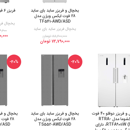
یخچال و فریزر ساید بای ساید
فری
28 فوت ایکس ویژن مدل
TF541-AWD/ASD
یخچال فری
یخچال فریزر ساید بای ساید
4,600
0,000
88,600,000
تومان
72,790,000
تومان
-20%
-20%
یخچال و فریزر دوقلو 40 فوت
یخچال و فریزر ساید بای ساید
یخچال و فر
پاکشوما مدل RTRA-
28 فوت ایکس ویژن مدل
28 فوت
RTFA۹۰۱iW (N۲)، دارای
TS552-AWD/ASD
D/ASD
شگر و بدون برفک، با