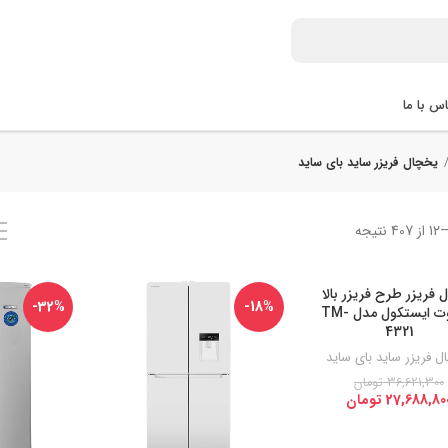
س با ما
یخچال فریزر ساید بای ساید
 فریزر طرح فریزر بالا
-32%
-18%
13 فوت ایستکول مدل TM-
4321
 فریزر ساید بای ساید
36,621,300
تومان
27,688,80
تومان