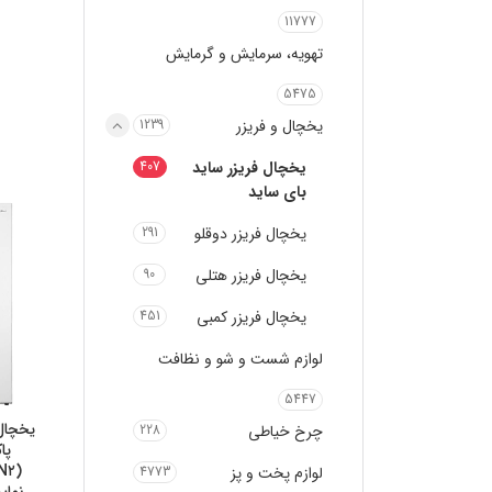
11777
تهویه، سرمایش و گرمایش
5475
یخچال و فریزر
1239
یخچال فریزر ساید
407
بای ساید
یخچال فریزر دوقلو
291
یخچال فریزر هتلی
90
یخچال فریزر کمبی
451
لوازم شست و شو و نظافت
5447
چرخ خیاطی
228
لوازم پخت و پز
4773
نمای