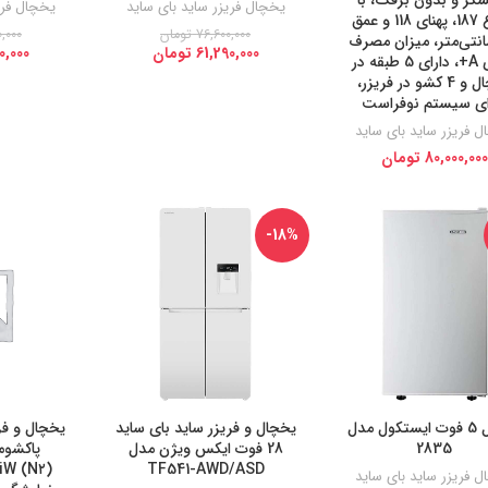
یخچال فریزر ساید بای ساید
یخچال فری
ارتفاع 187، پهنای 118 و عمق
76,600,000
تومان
,000
سانتی‌متر، میزان مصرف
61,290,000
تومان
0,000
انرژی A+، دارای 5 طبقه در
یخچال و 4 کشو در فریزر،
ای سیستم نوفراست
 فریزر ساید بای ساید
80,000,000
تومان
-18%
یخچال 5 فوت ایستکول مدل
یخچال و فریزر ساید بای ساید
2835
28 فوت ایکس ویژن مدل
TF541-AWD/ASD
 فریزر ساید بای ساید