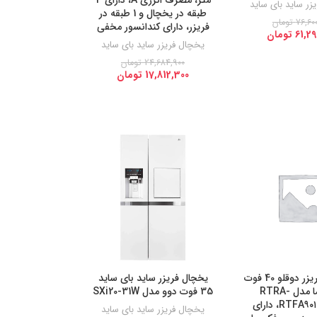
زر ساید بای ساید
طبقه در یخچال و 1 طبقه در
76,600
تومان
فریزر، دارای کندانسور مخفی
61,29
تومان
یخچال فریزر ساید بای ساید
24,684,900
تومان
17,812,300
تومان
یخچال و فریزر دوقلو 40 فوت
یخچال فریزر ساید بای ساید
پاکشوما مدل RTRA-
35 فوت دوو مدل SXi20-31W
RTFA۹۰۱iW (N۲)، دارای
یخچال فریزر ساید بای ساید