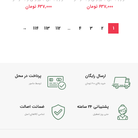
637,000
تومان
637,000
تومان
→
114
113
112
…
4
3
2
1
ارسال رایگان
پرداخت در محل
خرید بالای 600 تومان
توسط مامور
پشتیبانی 24 ساعته
ضمانت اصالت
حتی روز تعطیل
تمامی کالاهای اصل