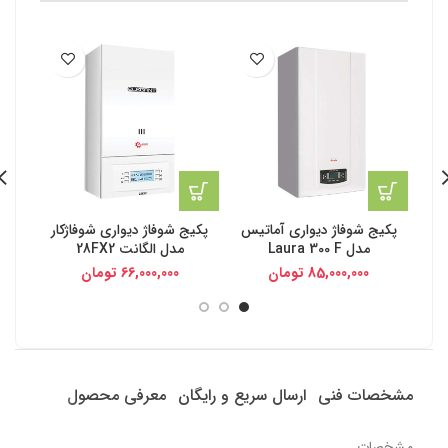
پکیج شوفاژ دیواری آماتیس
پکیج شوفاژ دیواری شوفاژکار
پکیج
مدل Laura 300 F
مدل الگانت 28FX2
85,000,000
تومان
66,000,000
تومان
مشخصات فنی
ارسال سریع و رایگان
معرفی محصول
مشخصات