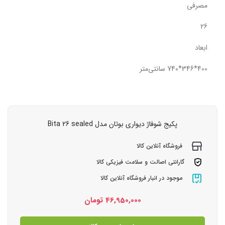
مصرفی
26
ابعاد
400*346*740 سانتی‌متر
پکیج شوفاژ دیواری بوتان مدل Bita 26 sealed
فروشگاه آنلاین کالا
گارانتی اصالت و سلامت فیزیکی کالا
موجود در انبار فروشگاه آنلاین کالا
46,950,000
تومان