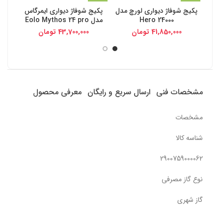
پکیج شوفاژ دیواری لورچ مدل
پکیج شوفاژ دیواری ایمرگاس
پکیج
Hero 24000
مدل Eolo Mythos 24 pro
41,850,000
تومان
43,700,000
تومان
مشخصات فنی
ارسال سریع و رایگان
معرفی محصول
مشخصات
شناسه کالا
2900759000062
نوع گاز مصرفی
گاز شهری