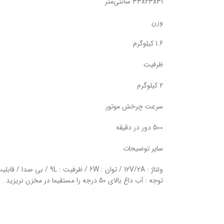
33x23x31 سانتی‌متر
وزن
1.6 کیلوگرم
ظرفیت
2 کیلوگرم
سرعت چرخش موتور
500 دور در دقیقه
سایر توضیحات
ولتاژ : 12V/2A / توان : 6W / ظرفیت : 9L / بی صدا / قابلیت تنظیم در سه سطح
توجه : آب داغ بالای 50 درجه را مستقیما در مخزن نریزید .