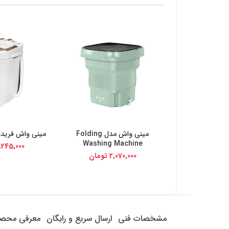
مینی واش مدل Folding
مینی واش فریدولی
خرید از دیجی کالا
خرید از د
Washing Machine
,245,000
2,070,000
تومان
مشخصات فنی
ارسال سریع و رایگان
معرفی محص