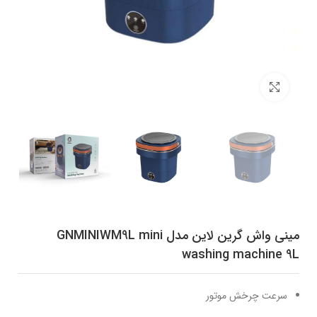
برای بزرگنمایی کلیک کنید
مینی واش گرین لاین مدل GNMINIWM9L mini
washing machine 9L
سرعت چرخش موتور