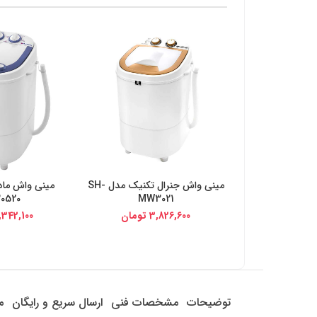
مینی واش جنرال تکنیک مدل SH-
خرید از دیجی کالا
خرید از د
0520
MW3021
3,826,600
تومان
,342,100
توضیحات
مشخصات فنی
ارسال سریع و رایگان
م