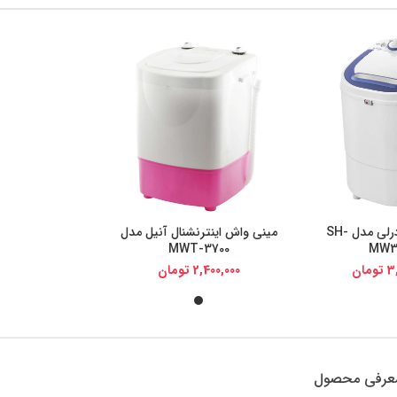
مینی واش مادرلی مدل SH-
مینی واش اینترنشنال آنیل مدل
یجی کالا
خرید از دیجی کالا
MWT-3700
MW3
3
تومان
2,400,000
تومان
عرفی محصول