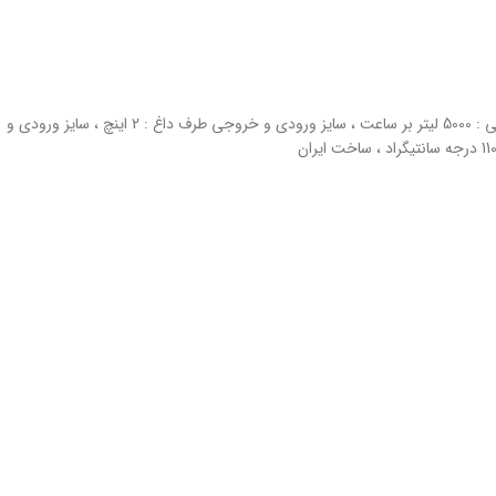
ظرفیت حرارتی: 250000 کیلوکالری بر ساعت ، دبی آب مصرفی : 5000 لیتر بر ساعت ، سایز ورودی و خروجی طرف داغ : 2 اینچ ، سایز ورودی و