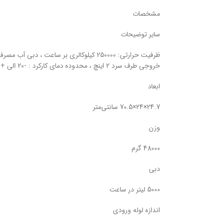
مشخصات
سایر توضیحات
خروجی طرف سرد 2 اینچ ، محدوده دمای کارکرد : -20 الی +110 درجه سانتیگراد ، ساخت ایران
ابعاد
24.7×24×70.5 سانتی‌متر
وزن
48000 گرم
دبی
5000 لیتر در ساعت
اندازه لوله ورودی