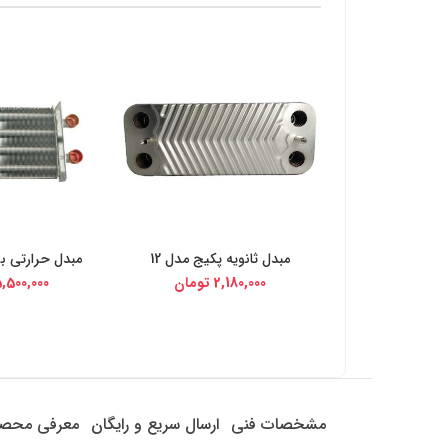
مبدل ثانویه پکیج مدل 12
مبدل حرارتی بو
خرید از دیجی کالا
خرید از د
2,180,000
تومان
,500,000
مشخصات فنی
ارسال سریع و رایگان
معرفی محص