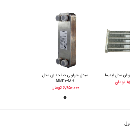
تان مدل اپتیما
مبدل حرارتی صفحه ای مدل
یجی کالا
خرید از دیجی کالا
MB30-18H
15
تومان
6,950,000
تومان
ول