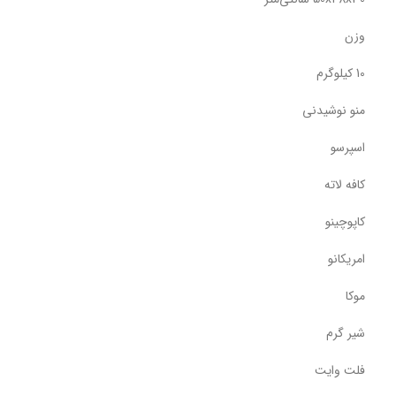
وزن
10 کیلوگرم
منو نوشیدنی
اسپرسو
کافه لاته
کاپوچینو
امریکانو
موکا
شیر گرم
فلت وایت