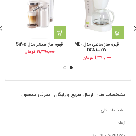
قهوه ساز مباشی مدل ME-
قهوه ساز سیشر مدل S1205
DCN1002W
19,390,000
تومان
1,390,000
تومان
مشخصات فنی
ارسال سریع و رایگان
معرفی محصول
مشخصات کلی
ابعاد
50x48x30 سانتی‌متر