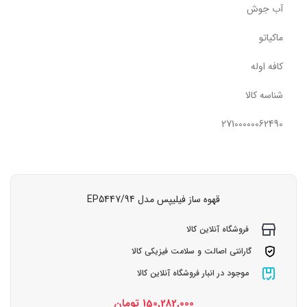
آب جوش
ماکیاتو
کافه اوله
شناسه کالا
27100000062490
قهوه ساز فیلیپس مدل ‎EP5447/94
فروشگاه آنلاین کالا
گارانتی اصالت و سلامت فیزیکی کالا
موجود در انبار فروشگاه آنلاین کالا
150,282,000
تومان