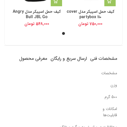
کیف حمل اسپیکر مدل cover
کیف حمل اسپیکر مدل Angry
Bull JBL Go
partybox 110
750,000
تومان
548,000
تومان
مشخصات فنی
ارسال سریع و رایگان
معرفی محصول
مشخصات
وزن
500 گرم
امکانات و
قابلیت‌ها
محافظت در برابر ضربه و گرد و خاک