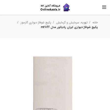
خانه
تهویه، سرمایش و گرمایش
پکیج شوفاژ دیواری گازسوز
پکیج شوفاژ دیواری ایران رادیاتور مدل m28ff