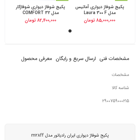
پکیج شوفاژ دیواری آماتیس
پکیج شوفاژ دیواری شوفاژکار
مدل Laura 300 F
مدل COMFORT 32
85,000,000
تومان
82,400,000
تومان
مشخصات فنی
ارسال سریع و رایگان
معرفی محصول
مشخصات
شناسه کالا
2900759000215
پکیج شوفاژ دیواری ایران رادیاتور مدل m28ff