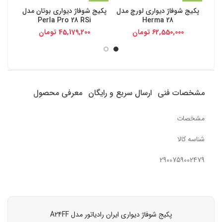
پکیج شوفاژ دیواری لورچ مدل
پکیج شوفاژ دیواری بوتان مدل
پکیج
Perla Pro 28 RSi
Herma 28
62,550,000
تومان
45,179,200
تومان
مشخصات فنی
ارسال سریع و رایگان
معرفی محصول
مشخصات
شناسه کالا
2900759002479
پکیج شوفاژ دیواری ایران رادیاتور مدل A24FF