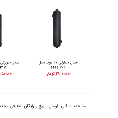
مبدل حرارتی 27 فوت مدل
خرید از دیجی کالا
خرید از د
l304
steel304
14,100,000
تومان
,500,000
مشخصات فنی
ارسال سریع و رایگان
معرفی محص