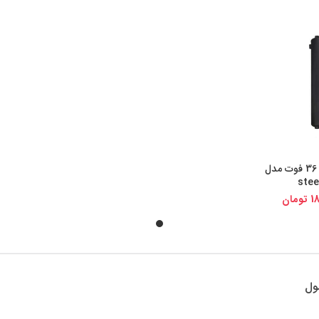
مبدل حرارتی 36 فوت مدل
یجی کالا
stee
18
تومان
ول