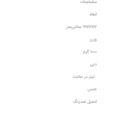
مشخصات
ابعاد
17x12x12 سانتی‌متر
وزن
1000 گرم
دبی
. لیتر در ساعت
جنس
استیل ضدزنگ