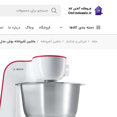
فروشگاه
وبلاگ
درباره ما
تما
دسته بندی کالاها
خانه
خردکن و غذاساز
ماشین آشپزخانه
ماشین آشپزخانه بوش مدل UM54R00