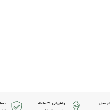
در محل
پشتیبانی 24 ساعته
ضما