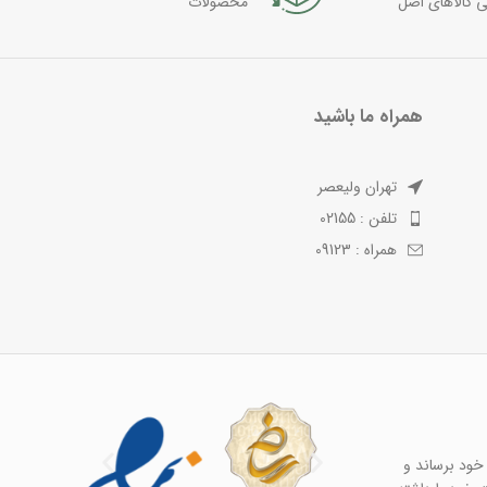
ی کالاهای اصل
محصولات
همراه ما باشید
تهران ولیعصر
تلفن : 02155
همراه : 09123
خود برساند و