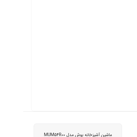
ماشین آشپزخانه بوش مدل MUM54R00