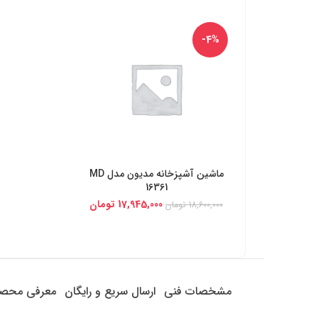
-4%
ماشین آشپزخانه مدیون مدل MD
خرید از دیجی کالا
16361
17,945,000
تومان
18,600,000
تومان
مشخصات فنی
ارسال سریع و رایگان
معرفی محص