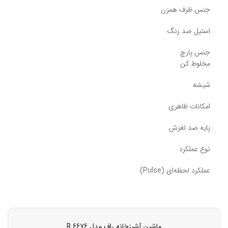
جنس ظرف همزن
استیل ضد زنگ
جنس پارچ
مخلوط کن
شیشه
امکانات ظاهری
پایه ضد لغزش
نوع عملکرد
عملکرد لحظه‌ای (Pulse)
ماشین آشپزخانه راف مدل R.6676