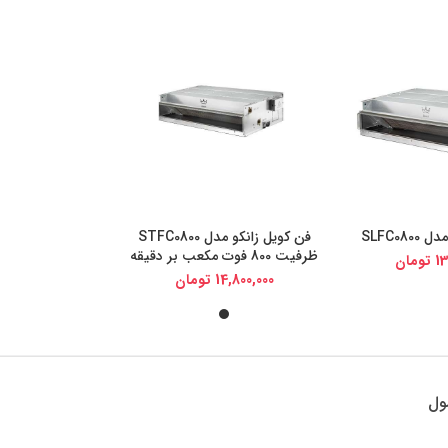
SLFC08
فن کویل زانکو مدل STFC0800
یجی کالا
خرید از دیجی کالا
ظرفیت 800 فوت مکعب بر دقیقه
13
تومان
14,800,000
تومان
ول