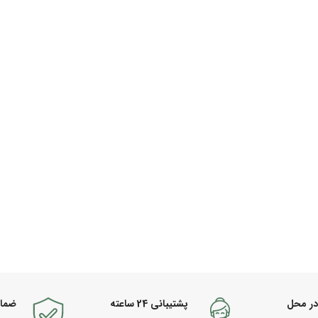
در محل
پشتیبانی 24 ساعته
ضما