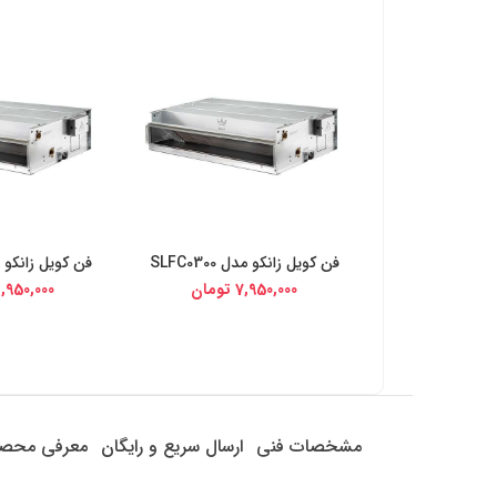
فن کویل زانکو مدل SLFC0300
فن کویل زانکو مدل 00
خرید از دیجی کالا
خرید از د
7,950,000
تومان
,950,000
مشخصات فنی
ارسال سریع و رایگان
معرفی محص