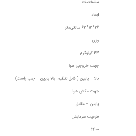
مشخصات
ابعاد
26*13*63 سانتی‌متر
وزن
43 کیلوگرم
جهت خروجی هوا
بالا – پایین ( قابل تنظیم: بالا پایین – چپ راست)
جهت مکش هوا
پایین – مقابل
ظرفیت سرمایش
4400