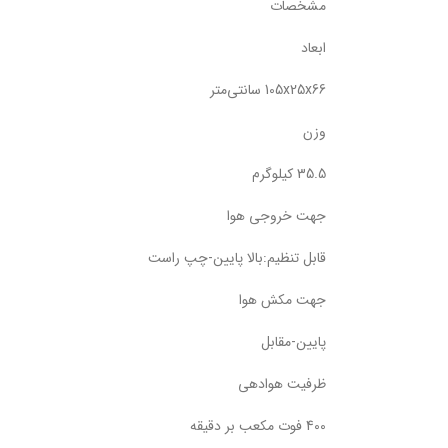
مشخصات
ابعاد
105x25x66 سانتی‌متر
وزن
35.5 کیلوگرم
جهت خروجی هوا
قابل تنظیم:بالا پایین-چپ راست
جهت مکش هوا
پایین-مقابل
ظرفیت هوادهی
400 فوت مکعب بر دقیقه