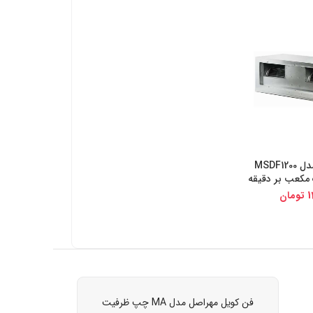
فن کویل زانکو مدل MSDF1200
یجی کالا
1
تومان
فن کویل مهراصل مدل MA چپ ظرفیت