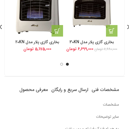
بخاری گازی پلار مدل 30KN
بخاری گازی پلار مدل 20KN
بخار
6,699,000
تومان
5,175,000
تومان
6,990,000
تومان
مشخصات فنی
ارسال سریع و رایگان
معرفی محصول
مشخصات
سایر توضیحات
به همراه فندک فیتیله و پمپ نفت