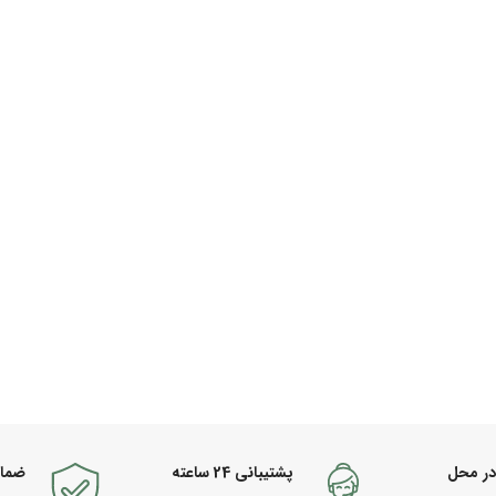
در محل
پشتیبانی 24 ساعته
ضما