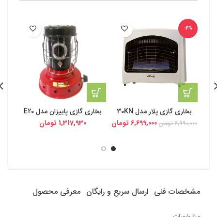
-4%
بخاری گازی پلار مدل 30KN
بخاری گازی پاییزان مدل E20
ب
6,699,000
تومان
1,317,930
تومان
6,990,000
تومان
مشخصات فنی
ارسال سریع و رایگان
معرفی محصول
مشخصات