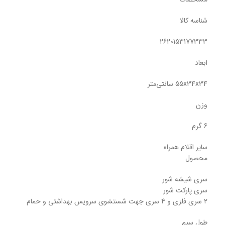
شناسه کالا
2620153177333
ابعاد
55x34x34 سانتی‌متر
وزن
6 گرم
سایر اقلام همراه
محصول
سری شیشه شور
سری پارکت شور
2 سری فلزی و 4 سری جهت شستشوی سرویس بهداشتی و حمام
طول سیم