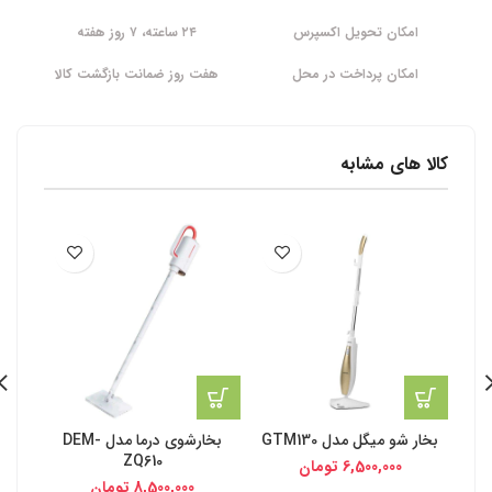
امکان تحویل اکسپرس
۲۴ ساعته، ۷ روز هفته
امکان پرداخت در محل
هفت روز ضمانت بازگشت کالا
کالا های مشابه
بخار شو میگل مدل GTM130
بخارشوی درما مدل DEM-
ZQ610
6,500,000
تومان
8,500,000
تومان