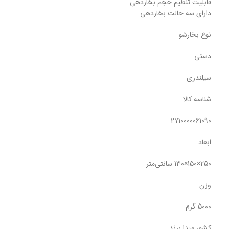
قابلیت تنظیم حجم بخاردهی
دارای سه حالت بخاردهی
نوع بخارشو
دستی
سیلندری
شناسه کالا
2710000061090
ابعاد
250×150×130 سانتی‌متر
وزن
5000 گرم
کشور مبدا برند