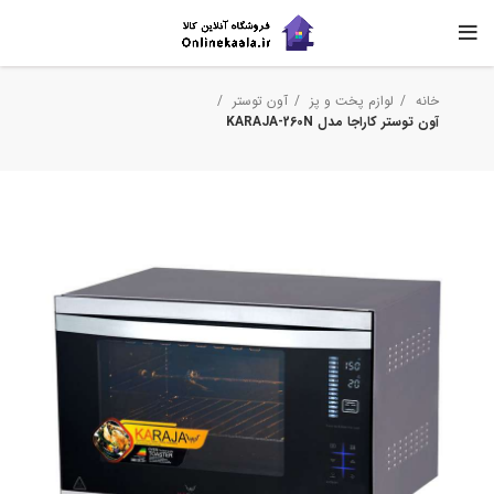
خانه
لوازم پخت و پز
آون توستر
آون توستر کاراجا مدل KARAJA-260N