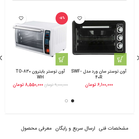
-5%
آون توستر سان ورد مدل SWF-
آون توستر بایترون TO-830
آون 
WH
40R
6,100,000
تومان
8,550,000
تومان
9,000,000
تومان
مشخصات فنی
ارسال سریع و رایگان
معرفی محصول