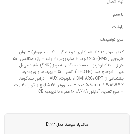
نوع اتصال
با سیم
بلوتوث
سایر توضیحات
کانال صوتی: 2.1 کاناله (دارای دو بلندگو و یک ساب‌ووفر) – توان
خروجی (RMS): 2×15 وات + ساب‌ووفر 30 وات – بازه فرکانسی: 50
هرتز تا 20 کیلوهرتز – نسبت سیگنال به نویز (SNR): 85 دسی‌بل –
میزان اعوجاج صدا (THD+N): کمتر از 1٪ – پورت‌ها و ورودی‌ها:
پشتیبانی از HDMI ARC، OPT، بلوتوث، AUX – درایور بلندگوها:
5090mm / 4015W * 2 عدد – ساب‌ووفر: 5.25 اینچ با توان 30 وات
– منبع تغذیه: آداپتور 16.8V/3A همراه با تاییدیه CE
ساندبار هیسکا مدل B203