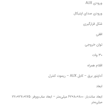
ورودی AUX
ورودی صدای اپتیکال
شکل قرارگیری
افقی
توان خروجی
30 وات
اقلام همراه
آداپتور برق – کابل AUX – ریموت کنترل
ابعاد
ابعاد ساندبار: 800×80×62 میلی‌متر – ابعاد ساب‌ووفر: 175×270×220
میلی‌متر