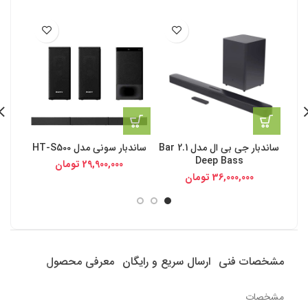
ساندبار جی بی ال مدل Bar 2.1
ساندبار سونی مدل HT-S500
سا
Deep Bass
THFT3 
29,900,000
تومان
36,000,000
تومان
مشخصات فنی
ارسال سریع و رایگان
معرفی محصول
مشخصات