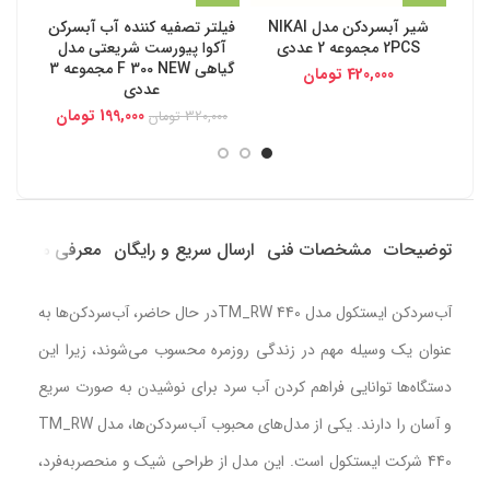
شیر آبسردکن مدل NIKAI
فیلتر تصفیه کننده آب آبسرکن
فیلتر
2PCS مجموعه 2 عددی
آکوا پیورست شریعتی مدل
گیاهی F 300 NEW مجموعه 3
202 NEW
420,000
تومان
عددی
,000
199,000
تومان
320,000
تومان
توضیحات
مشخصات فنی
ارسال سریع و رایگان
معرفی محصول
آب‌سردکن ایستکول مدل TM_RW 440در حال حاضر، آب‌سردکن‌ها به
عنوان یک وسیله مهم در زندگی روزمره محسوب می‌شوند، زیرا این
دستگاه‌ها توانایی فراهم کردن آب سرد برای نوشیدن به صورت سریع
و آسان را دارند. یکی از مدل‌های محبوب آب‌سردکن‌ها، مدل TM_RW
440 شرکت ایستکول است. این مدل از طراحی شیک و منحصربه‌فرد،