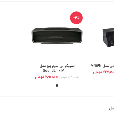
-4%
دل MR14N
اسپیکر بی سیم بوز مدل
یجی کالا
خرید از دیجی کالا
SoundLink Mini II
427,50
تومان
7,900,000
تومان
8,200,000
تومان
ول