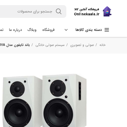
فروشگاه
وبلاگ
درباره ما
تما
دسته بندی کالاها
خانه
صوتی و تصویری
سیستم صوتی خانگی
باند تایفون مدل TY-H7A بسته 2 عددی