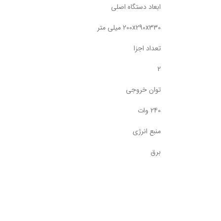
ابعاد دستگاه اصلی
200x290x330 میلی متر
تعداد اجزا
2
توان خروجی
240 وات
منبع انرژی
برق