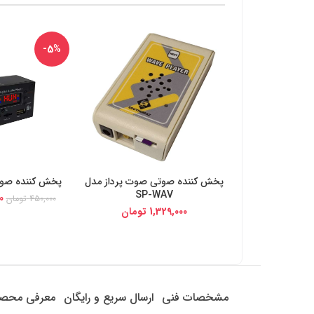
-5%
پخش کننده صوتی صوت پرداز مدل
پخش کننده صوتی م
خرید از دیجی کالا
خرید از د
SP-WAV
0
450,000
تومان
1,329,000
تومان
مشخصات فنی
ارسال سریع و رایگان
معرفی محص