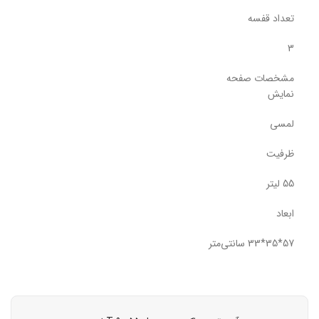
تعداد قفسه
3
مشخصات صفحه
نمایش
لمسی
ظرفیت
55 لیتر
ابعاد
57*35*33 سانتی‌متر