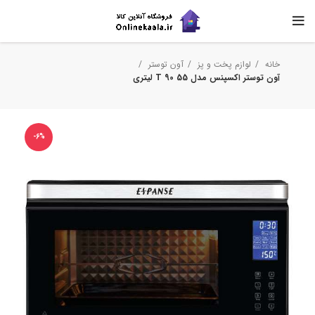
خانه
لوازم پخت و پز
آون توستر
آون توستر اکسپنس مدل T 90 55 لیتری
-6%