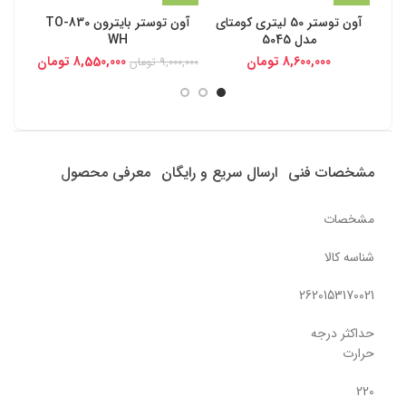
آون توستر 50 لیتری کومتای
آون توستر بایترون TO-830
مدل 5045
WH
8,600,000
تومان
8,550,000
تومان
9,000,000
تومان
مشخصات فنی
ارسال سریع و رایگان
معرفی محصول
مشخصات
شناسه کالا
2620153170021
حداکثر درجه
حرارت
220