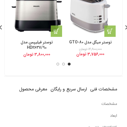
توستر میگل مدل GTO-80
توستر فیلیپس مدل
تو
HD2637/90
3,900,000
تومان
3,756,000
تومان
3,800,000
تومان
00,000
مشخصات فنی
ارسال سریع و رایگان
معرفی محصول
مشخصات
ابعاد