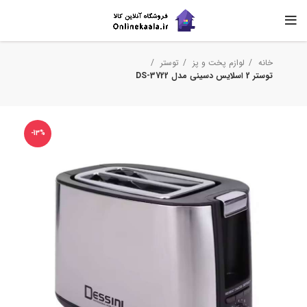
خانه
لوازم پخت و پز
توستر
توستر 2 اسلایس دسینی مدل DS-3722
-13%