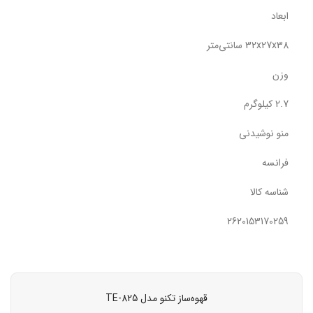
ابعاد
32x27x38 سانتی‌متر
وزن
2.7 کیلوگرم
منو نوشیدنی
فرانسه
شناسه کالا
2620153170259
قهوه‌ساز تکنو مدل TE-825