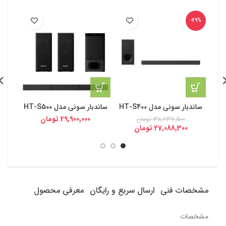
-29%
ساندبار سونی مدل HT-S400
ساندبار سونی مدل HT-S500
س
29,900,000
تومان
38,237,500
تومان
27,088,300
تومان
مشخصات فنی
ارسال سریع و رایگان
معرفی محصول
مشخصات