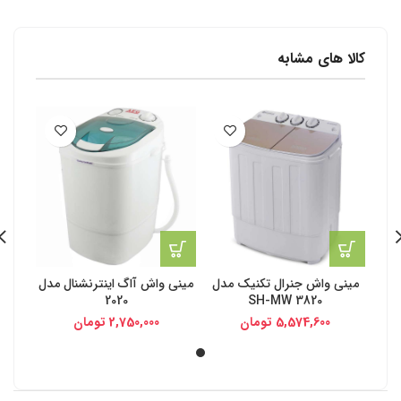
کالا های مشابه
مینی واش جنرال تکنیک مدل
مینی واش آاگ اینترنشنال مدل
2020
SH-MW 3820
5,574,600
تومان
2,750,000
تومان