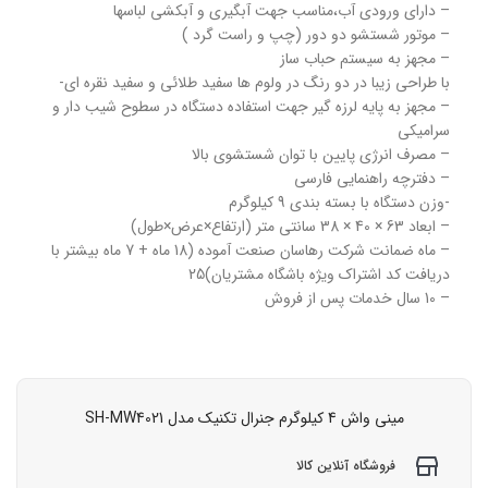
– دارای ورودی آب،مناسب جهت آبگیری و آبکشی لباسها
– موتور شستشو دو دور (چپ و راست گرد )
– مجهز به سیستم حباب ساز
با طراحی زیبا در دو رنگ در ولوم ها سفید طلائی و سفید نقره ای-
– مجهز به پایه لرزه گیر جهت استفاده دستگاه در سطوح شیب دار و
سرامیکی
– مصرف انرژی پایین با توان شستشوی بالا
– دفترچه راهنمایی فارسی
-وزن دستگاه با بسته بندی 9 کیلوگرم
– ابعاد 63 × 40 × 38 سانتی متر (ارتفاع×عرض×طول)
– ماه ضمانت شرکت رهاسان صنعت آموده (18 ماه + 7 ماه بیشتر با
دریافت کد اشتراک ویژه باشگاه مشتریان)25
– 10 سال خدمات پس از فروش
مینی‌ واش 4 کیلوگرم جنرال تکنیک مدل SH-MW4021
فروشگاه آنلاین کالا