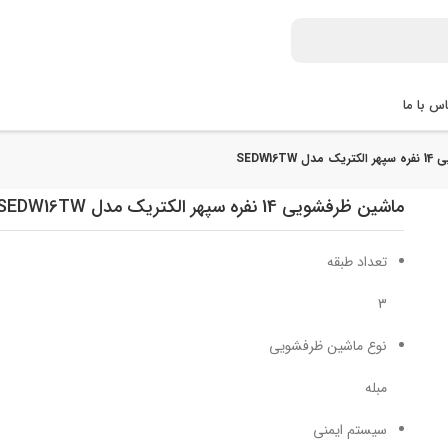
س با ما
SEDW16T
ماشین ظرفشویی 14 نفره سپهر الکتریک مدل SEDW16TW
تعداد طبقه
3
نوع ماشین ظرفشویی
مبله
سیستم ایمنی