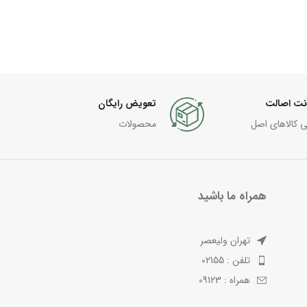
نت اصالت
تعویض رایگان
ی کالاهای اصل
محصولات
همراه ما باشید
تهران ولیعصر
تلفن : 02155
همراه : 09123