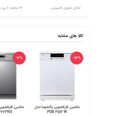
امکان تحویل اکسپرس
۲۴ ساعته، ۷ روز هفته
کالا های مشابه
-3%
-13%
ماشین ظرفشویی پاکشوما مدل
ماشین ظرفشویی
خرید از دیجی کالا
خرید از د
4673NS
PDB 3512 W