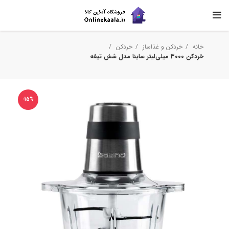
خانه
خردکن و غذاساز
خردکن
خردکن 3000 میلی‌لیتر ساینا مدل شش تیغه
-15%