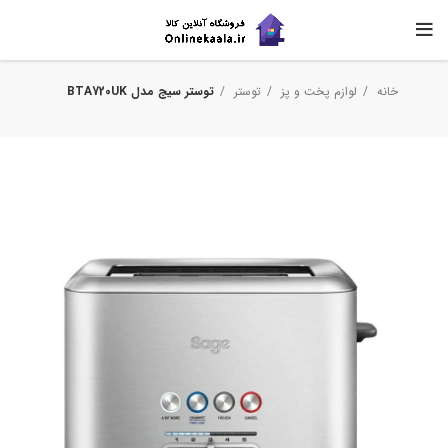
خانه
لوازم پخت و پز
توستر
توستر سیج مدل BTA720UK