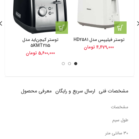
توستر فیلیپس مدل HD2581
توستر کیچن‌اید مدل
آون
5KMT2115
4,479,000
تومان
5,600,000
تومان
مشخصات فنی
ارسال سریع و رایگان
معرفی محصول
مشخصات
طول سیم
30 سانتی متر