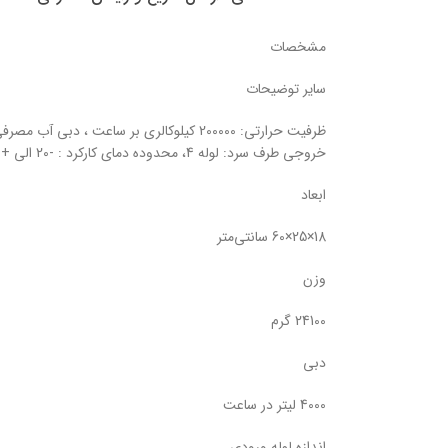
مشخصات
سایر توضیحات
خروجی طرف سرد: لوله 4، محدوده دمای کارکرد : -20 الی +110 درجه سانتیگراد ، ساخت ایران
ابعاد
18×25×60 سانتی‌متر
وزن
24100 گرم
دبی
4000 لیتر در ساعت
اندازه لوله ورودی