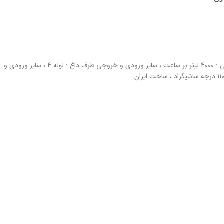
ظرفیت حرارتی: 200000 کیلوکالری بر ساعت ، دبی آب مصرفی : 4000 لیتر بر ساعت ، سایز ورودی و خروجی طرف داغ : لوله 4 ، سایز ورودی و