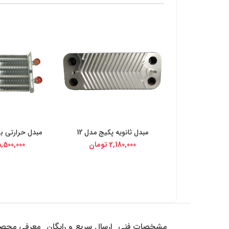
مبدل ثانویه پکیج مدل 12
مبدل حرارتی بو
خرید از دیجی کالا
خرید از د
2,180,000
تومان
,500,000
مشخصات فنی
ارسال سریع و رایگان
معرفی محص