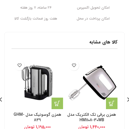
امکان تحویل اکسپرس
۲۴ ساعته، ۷ روز هفته
امکان پرداخت در محل
هفت روز ضمانت بازگشت کالا
کالا های مشابه
همزن برقی تک الکتریک مدل
همزن گوسونیک مدل GHM-
839
HM1108-30WB
1,440,000
تومان
1,195,000
تومان