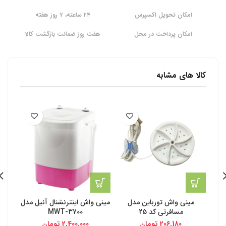
امکان تحویل اکسپرس
۲۴ ساعته، ۷ روز هفته
امکان پرداخت در محل
هفت روز ضمانت بازگشت کالا
کالا های مشابه
مینی واش تورباین مدل
مینی واش اینترنشنال آنیل مدل
مینی 
مسافرتی کد 25
MWT-3700
206,180
تومان
2,400,000
تومان