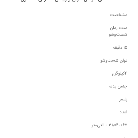
مشخصات
مدت زمان
شست‌وشو
15 دقیقه
توان شست‌وشو
4کیلوگرم
جنس بدنه
پلیمر
ابعاد
38x40x65 سانتی‌متر
وزن