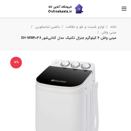
خانه
لوازم شست و شو و نظافت
ماشین لباسشویی
مینی واش
مینی‌ واش 4 کیلوگرم جنرال تکنیک مدل کتانی‌شور SH-MW4038
-11%