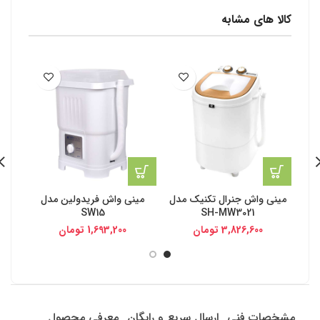
کالا های مشابه
مینی واش جنرال تکنیک مدل
مینی واش فریدولین مدل
مینی و
SW15
SH-MW3021
3,826,600
تومان
1,693,200
تومان
مشخصات فنی
ارسال سریع و رایگان
معرفی محصول