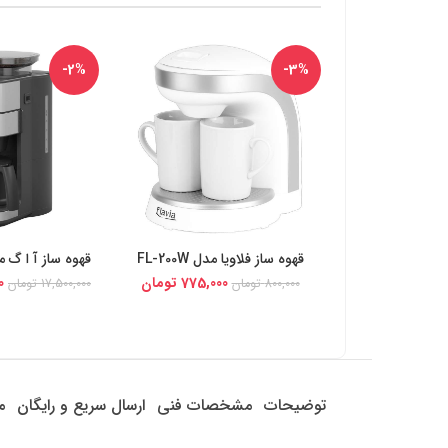
-2%
-3%
قهوه ساز فلاویا مدل FL-200W
قهوه ساز آ ا گ مدل -5ST
خرید از دیجی کالا
خرید از د
775,000
تومان
0
800,000
تومان
17,500,000
تومان
توضیحات
مشخصات فنی
ارسال سریع و رایگان
م