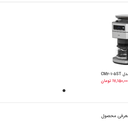
CM6-1
یجی کالا
17,150,00
تومان
عرفی محصول