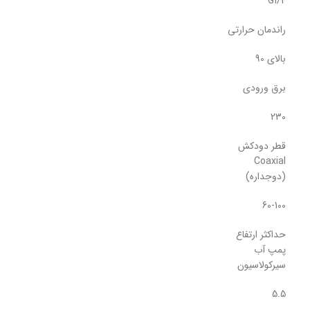
G1/2
راندمان حرارتی
بالای 90
برق ورودی
230
قطر دودکش
Coaxial
(دوجداره)
60-100
حداکثر ارتفاع
پمپ آب
سیرکولاسیون
5.5