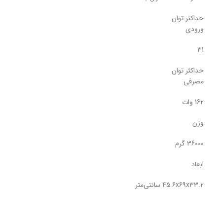
حداکثر توان
ورودی
31
حداکثر توان
مصرفی
162 وات
وزن
36000 گرم
ابعاد
45.6x69x33.2 سانتی‌متر