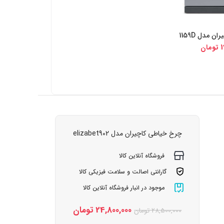
 مدل 1159D
یجی کالا
1
تومان
چرخ خیاطی کاچیران مدل elizabet902
فروشگاه آنلاین کالا
گارانتی اصالت و سلامت فیزیکی کالا
موجود در انبار فروشگاه آنلاین کالا
24,800,000
تومان
28,500,000
تومان