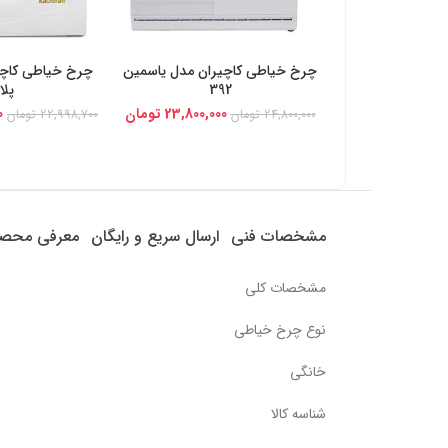
چرخ خیاطی کاچیران مدل ياسمين
خرید از دیجی کالا
خرید از د
392
پل
23,800,000
تومان
0
24,800,000
تومان
22,998,700
تومان
مشخصات فنی
ارسال سریع و رایگان
معرفی محص
مشخصات کلی
نوع چرخ خیاطی
خانگی
شناسه کالا