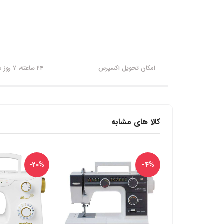
امکان تحویل اکسپرس
۲۴ ساعته، ۷ روز هفته
کالا های مشابه
-20%
-4%