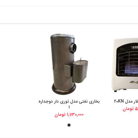
 مدل 20KN
بخاری نفتی مدل توری دار دوجداره
یجی کالا
خرید از دیجی کالا
1
5
تومان
1,730,000
تومان