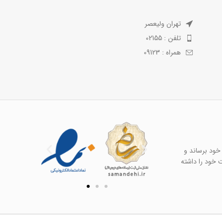
تهران ولیعصر
تلفن : 02155
همراه : 09123
خود برساند و
ت خود را داشته