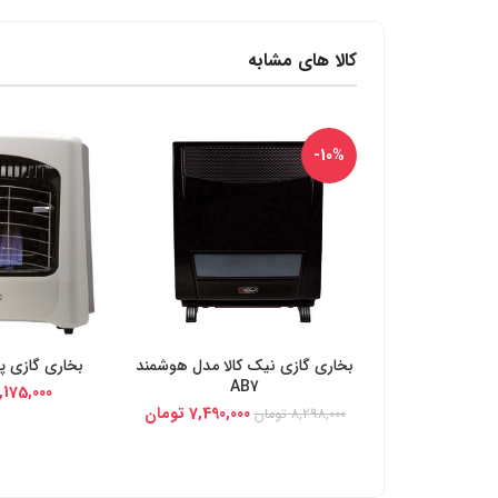
کالا های مشابه
-10%
بخاری گازی نیک کالا مدل هوشمند
بخاری گازی پلار
خرید از دیجی کالا
خرید از د
AB7
,175,000
7,490,000
تومان
8,298,000
تومان