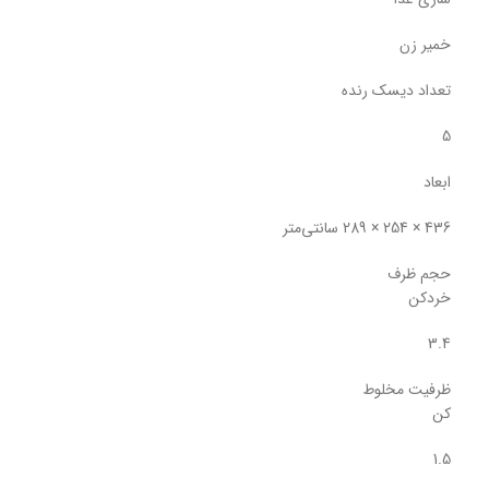
خمیر زن
تعداد دیسک رنده
5
ابعاد
436 × 254 × 289 سانتی‌متر
حجم ظرف
خردکن
3.4
ظرفیت مخلوط
کن
1.5