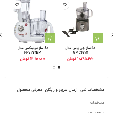
غذاساز جی پاس مدل
غذاساز مولینکس مدل
غذاساز 
FP7331BM
GMC42011
10,295,430
تومان
13,500,000
تومان
مشخصات فنی
ارسال سریع و رایگان
معرفی محصول
مشخصات