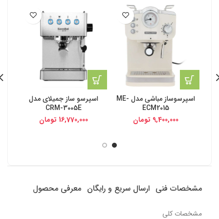
-28%
اسپرسوساز مباشی مدل ME-
اسپرسو ساز جمیلای مدل
اس
CRM-3005E
ECM2015
9,400,000
تومان
16,770,000
تومان
مشخصات فنی
ارسال سریع و رایگان
معرفی محصول
مشخصات کلی