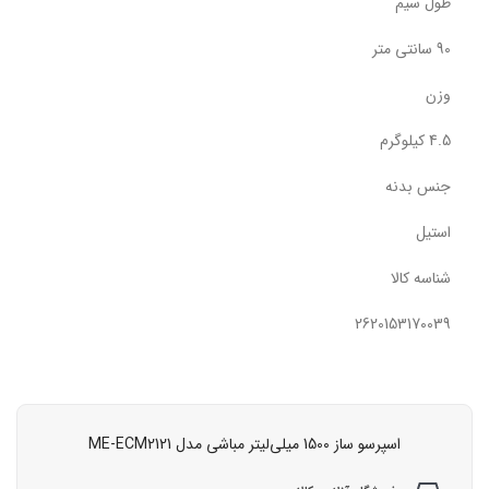
طول سیم
90 سانتی متر
وزن
4.5 کیلوگرم
جنس بدنه
استیل
شناسه کالا
2620153170039
اسپرسو ساز 1500 میلی‌لیتر مباشی مدل ME-ECM2121