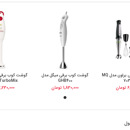
گوشت کوب برقی براون مدل MQ
گوشت کوب برقی میگل مدل
گوشت کوب برقی
یجی کالا
خرید از دیجی کالا
خرید از د
 TurboMix
GHB400
70
6
تومان
1,830,000
تومان
2,230,000
ول