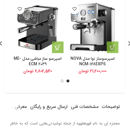
اسپرسوساز نوا مدل NOVA
اسپرسو ساز مباشی مدل ME-
اس
ECM 2039
NCM-128EXPS
21,200,000
تومان
6,802,540
تومان
توضیحات
مشخصات فنی
ارسال سریع و رایگان
معرفی محصول
معجزه ای به نام قهوهقهوه از جمله نوشیدنی‌هایی است که به خاطر