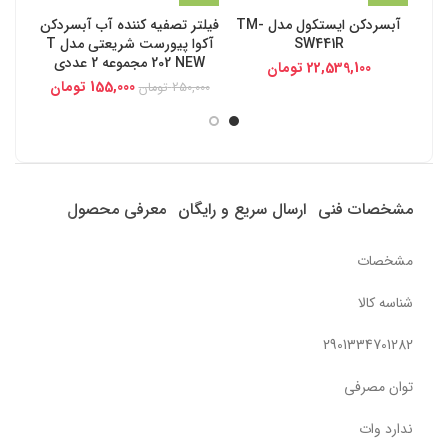
آبسردکن ایستکول مدل TM-
فیلتر تصفیه کننده آب آبسردکن
فیل
SW441R
آکوا پیورست شریعتی مدل T
پیور
202 NEW مجموعه 2 عددی
 200 NEW
22,539,100
تومان
155,000
تومان
250,000
تومان
,000
مشخصات فنی
ارسال سریع و رایگان
معرفی محصول
مشخصات
شناسه کالا
2901334701282
توان مصرفی
ندارد وات